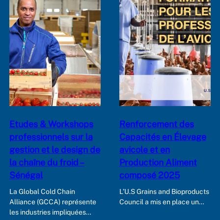
Etudes & Workshops
Renforcement des
professionnels sur la
Capacités en Élevage
gestion et le design de
avicole et en
la chaîne du froid –
Production Aliment
Sénégal
composé 2025
La Global Cold Chain
L’U.S Grains and Bioproducts
Alliance (GCCA) représente
Council a mis en place un…
les industries impliquées…
07/23/2025