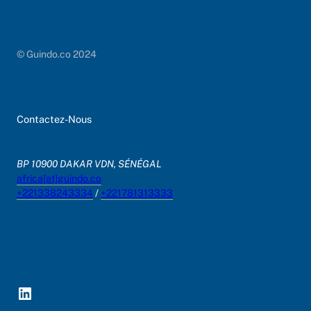
© Guindo.co 2024
Contactez-Nous
BP 10900 DAKAR VDN, SÉNÉGAL
africa[at]guindo.co
+221338243334
/
+221781313333
LinkedIn