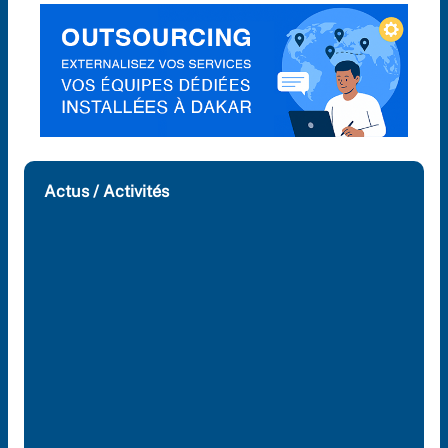
Actus / Activités
Etudes & Workshops professionnel
la gestion et le design de la chaîne
froid – Sénégal
09/22/2025
Renforcement des Capacités en É
avicole et en Production Aliment
composé 2025
07/23/2025