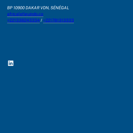
BP 10900 DAKAR VDN, SÉNÉGAL
africa[at]guindo.co
+221338243334
/
+221781313333
LinkedIn