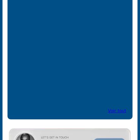
Etudes & Workshops professionnel
la gestion et le design de la chaîne
froid – Sénégal
09/22/2025
Renforcement des Capacités en É
avicole et en Production Aliment
composé 2025
07/23/2025
Business events & networking avec
acteurs de l’Aquaculture en Afriqu
l’Ouest francophone
04/14/2025
Voir tout