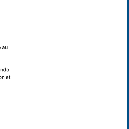
e au
indo
on et