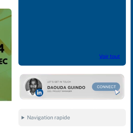
Aliment composé 2025
07/23/2025
Business events & networki
les acteurs de l’Aquaculture 
Afrique de l’Ouest francoph
04/14/2025
Voir tout
Navigation rapide