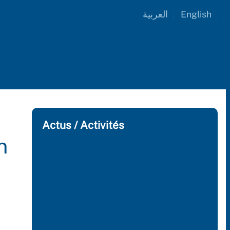
العربية
English
Actus / Activités
n
Etudes & Workshops profess
sur la gestion et le design de
chaîne du froid – Sénégal
09/22/2025
Renforcement des Capacités
Élevage avicole et en Produc