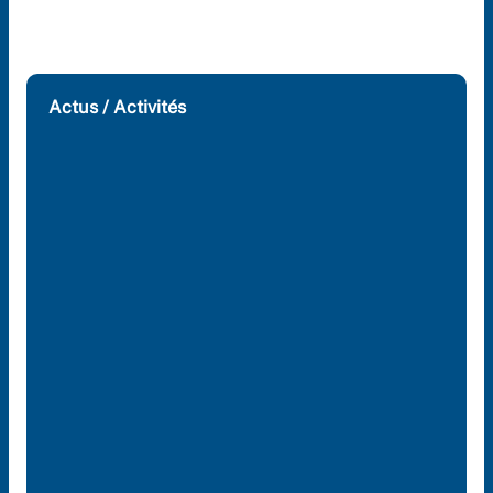
Actus / Activités
Etudes & Workshops professionnel
la gestion et le design de la chaîne
froid – Sénégal
09/22/2025
Renforcement des Capacités en É
avicole et en Production Aliment
composé 2025
07/23/2025
Business events & networking avec
acteurs de l’Aquaculture en Afriqu
l’Ouest francophone
04/14/2025