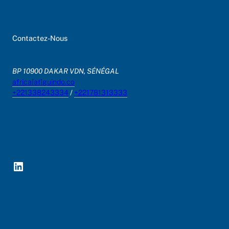
Contactez-Nous
BP 10900 DAKAR VDN, SÉNÉGAL
africa[at]guindo.co
+221338243334
/
+221781313333
LinkedIn